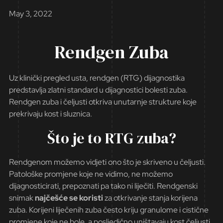
May 3, 2022
Rendgen Zuba
Uz klinički pregled usta, rendgen (RTG) dijagnostika
predstavlja zlatni standard u dijagnostici bolesti zuba.
Rendgen zuba i čeljusti otkriva unutarnje strukture koje
prekrivaju kost i sluznica.
Što je to RTG zuba?
Rendgenom možemo vidjeti ono što je skriveno u čeljusti.
Patološke promjene koje ne vidimo, ne možemo
dijagnosticirati, prepoznati pa tako ni liječiti. Rendgenski
snimak
najčešće se koristi
za otkrivanje stanja korijena
zuba. Korijeni liječenih zuba često kriju granulome i cistične
promjene koje ne bole, a posljedično uništavaju kost čeljusti.