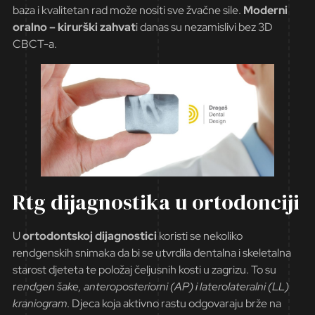
baza i kvalitetan rad može nositi sve žvačne sile.
Moderni
oralno – kirurški zahvat
i danas su nezamislivi bez 3D
CBCT-a.
Rtg dijagnostika u ortodonciji
U
ortodontskoj dijagnostici
koristi se nekoliko
rendgenskih snimaka da bi se utvrdila dentalna i skeletalna
starost djeteta te položaj čeljusnih kosti u zagrizu. To su
r
endgen šake, anteroposteriorni (AP) i laterolateralni (LL)
kraniogram
. Djeca koja aktivno rastu odgovaraju brže na