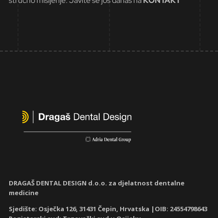
stručno mišljenje. Javite se još danas na
KONTAKT
DRAGAŠ DENTAL DESIGN d.o.o. za djelatnost dentalne
medicine
Sjedište: Osječka 126, 31431 Čepin, Hrvatska |OIB: 24554798643