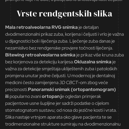
Vrste rendgentskih slika
Mala retroalveolarna RVG snimka
je detaljan
dvodimenzionalni prikaz zuba, korijena i čeljusti i vrlo je važna
u dijagnostici boli i liječenja zuba. Liječenje zuba danas je
nezamislivo bez rendgenske provjere točnosti liječenja.
Bitewing retroalveolarna snimka
je prikaz više kruna zuba
bez korjenova za detekciju karijesa.
Okluzalna snimka
je
važna za detekcije smještaja ukliještenih zuba i patoloških
promjena unutar jedne čeljusti. U modernoj je dentalnoj
medicini često zamijenjena
3D CBCT
-om zbog veće
preciznosti.
Panoramski snimak (ortopantomogram)
ili
popularno zvani
ortopan j
e ogledan primjerak
pacijentove usne šupljine jer sadrži podatke o cijelom
stomatognatom sustavu; od nosa do jezične kosti i vrata.
Slika nastaje vrtnjom aparata oko glave pacijenta te se
trodimenzionalne strukture sumiraju na dvodimenzionalnu