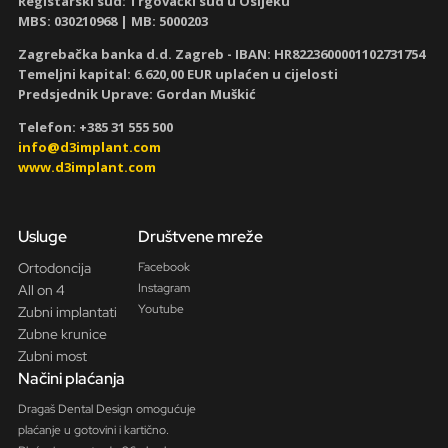
Registarski sud: Trgovački sud u Osijeku
MBS: 030210968
| MB: 5000203
Zagrebačka banka d.d. Zagreb - IBAN:
HR8223600001102731754
Temeljni kapital: 6.620,00 EUR uplaćen u cijelosti
Predsjednik Uprave: Gordan Muškić
Telefon: +385 31 555 500
info@d3implant.com
www.d3implant.com
Usluge
Društvene mreže
Ortodoncija
Facebook
Instagram
All on 4
Youtube
Zubni implantati
Zubne krunice
Zubni most
Načini plaćanja
Dragaš Dental Design omogućuje
plaćanje u gotovini i kartično.