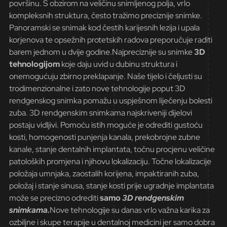
površinu. S obzirom na veličinu snimljenog polja, vrlo
kompleksnih struktura, često tražimo preciznije snimke.
Panoramski se snimak kod čestih karijesnih lezija i upala
korjenova te opsežnih protetskih radova preporučuje raditi
barem jednom u dvije godine.Najpreciznije su snimke
3D
tehnologijom
koje daju uvid u dubinu struktura i
onemogućuju zbirno preklapanje. Naše tijelo i čeljusti su
trodimenzionalne i zato nove tehnologije poput 3D
rendgenskog snimka pomažu u uspješnom liječenju bolesti
zuba. 3D rendgenskim snimkama najskriveniji dijelovi
postaju vidljivi. Pomoću istih moguće je odrediti gustoću
kosti, homogenosti punjenja kanala, prekobrojne zubne
kanale, stanje dentalnih implantata, točnu procjenu veličine
patoloških promjena i njihovu lokalizaciju. Točne lokalizacije
položaja umnjaka, zaostalih korijena, impaktiranih zuba,
položaj i stanje sinusa, stanje kosti prije ugradnje implantata
može se precizno odrediti
samo
3D rendgenskim
snimkama.
Nove tehnologije su danas vrlo važna karika za
ozbiljne i skupe terapije u dentalnoj medicini jer samo dobra