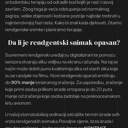
ortodontsku terapiju od odraslih kod kojih je rast i razvoj
završen. Zbog toga je veća odstupanja od normalnog
zagriza, velike zbijenosti i koštane pozicije najbolje tretirati u
najintenzivnijoj fazi rasta. Kako bi znali kada djelovati, čitamo
rendgenske snimke i planiramo terapije.
Da li je rendgentski snimak opasan?
Suvremeni rendgenski uređaji su digitalizirani te pomoću
senzora stvaraju sliku vidljivu na ekranu računala. Na taj se
način može dobiti puno kvalitetnija slika od starih slika koje
su se razvijale na filmu. Novi rendgenski aparati emitiraju
do
90% manje
ioniziranog zračenja. Za usporedbu, zračenje
koje primi osoba prilikom izrade ortopana je do 20 puta
manje od zračenja koje osoba zadobije na prekooceanskom
letu avionom.
U našoj stomatološkoj ordinaciji zatražite termin izrade svih
vrsta rendgenskih snimaka.Povoljne cijene, brza izrada i