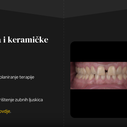
a i keramičke
 planiranje terapije
štenje zubnih ljuskica
ovdje
.