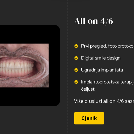
All on 4/6
Prvi pregled, foto protokol 
Digital smile design
Ugradnja implantata
Implantoprotetska terapija 
čeljust
Više o usluzi all on 4/6 sa
Cjenik