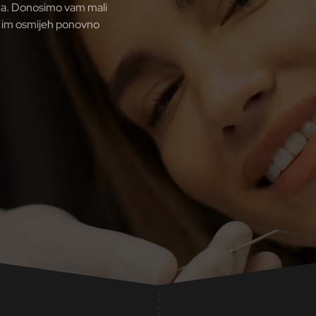
jeha. Donosimo vam mali
a im osmijeh ponovno