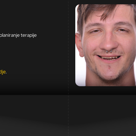
 planiranje terapije
dje
.