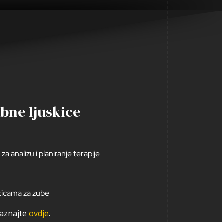
bne ljuskice
za analizu i planiranje terapije
kicama za zube
saznajte
ovdje
.