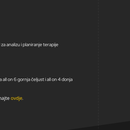
za analizu i planiranje terapije
all on 6 gornja čeljust i all on 4 donja
znajte
ovdje
.