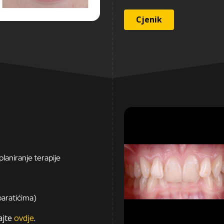
Cjenik
 planiranje terapije
paratićima)
ajte
ovdje
.