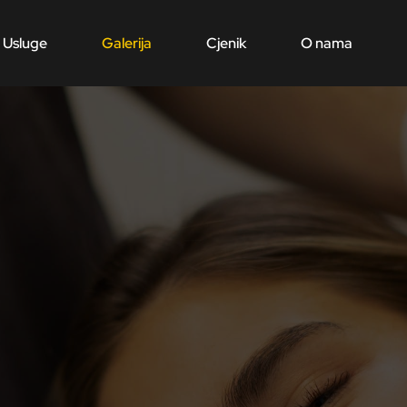
Usluge
Galerija
Cjenik
O nama