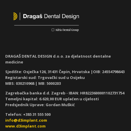
DRAGAŠ DENTAL DESIGN d.o.o. za djelatnost dentalne
medicine
Sjedište: Osječka 126, 31431 Čepin, Hrvatska |OIB: 24554798643
Registarski sud: Trgovački sud u Osijeku
MBS: 030210968
| MB: 5000203
Zagrebačka banka d.d. Zagreb - IBAN:
HR8223600001102731754
Temeljni kapital: 6.620,00 EUR uplaćen u cijelosti
Predsjednik Uprave: Gordan Muškić
Telefon: +385 31 555 500
info@d3implant.com
www.d3implant.com