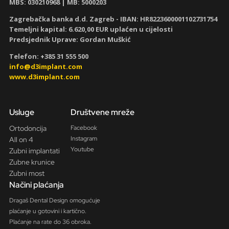
MBS: 030210968
| MB: 5000203
Zagrebačka banka d.d. Zagreb - IBAN:
HR8223600001102731754
Temeljni kapital: 6.620,00 EUR uplaćen u cijelosti
Predsjednik Uprave: Gordan Muškić
Telefon: +385 31 555 500
info@d3implant.com
www.d3implant.com
Usluge
Društvene mreže
Ortodoncija
Facebook
Instagram
All on 4
Youtube
Zubni implantati
Zubne krunice
Zubni most
Načini plaćanja
Dragaš Dental Design omogućuje
plaćanje u gotovini i kartično.
Plaćanje na rate do 36 obroka.