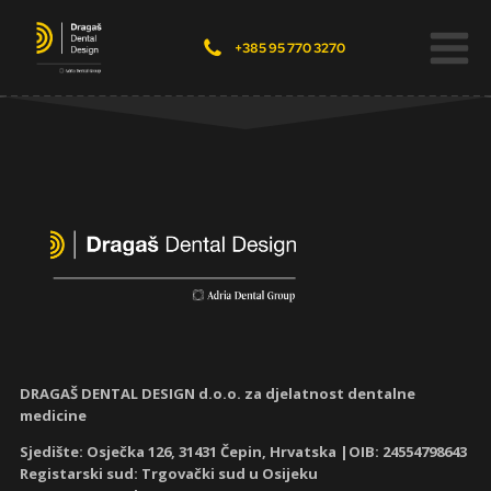
+385 95 770 3270
DRAGAŠ DENTAL DESIGN d.o.o. za djelatnost dentalne
medicine
Sjedište: Osječka 126, 31431 Čepin, Hrvatska |OIB: 24554798643
Registarski sud: Trgovački sud u Osijeku