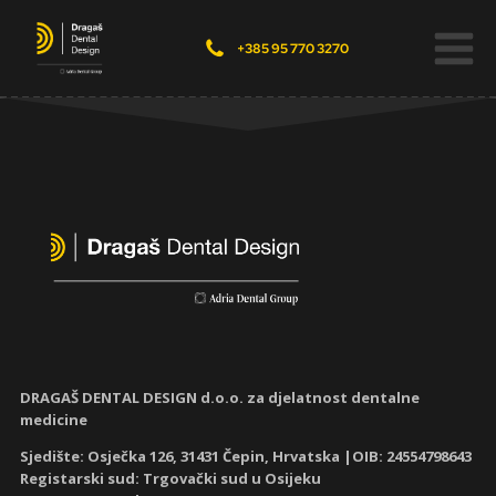
+385 95 770 3270
DRAGAŠ DENTAL DESIGN d.o.o. za djelatnost dentalne
medicine
Sjedište: Osječka 126, 31431 Čepin, Hrvatska |OIB: 24554798643
Registarski sud: Trgovački sud u Osijeku