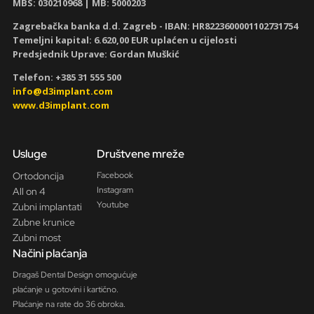
MBS: 030210968
| MB: 5000203
Zagrebačka banka d.d. Zagreb - IBAN:
HR8223600001102731754
Temeljni kapital: 6.620,00 EUR uplaćen u cijelosti
Predsjednik Uprave: Gordan Muškić
Telefon: +385 31 555 500
info@d3implant.com
www.d3implant.com
Usluge
Društvene mreže
Ortodoncija
Facebook
Instagram
All on 4
Youtube
Zubni implantati
Zubne krunice
Zubni most
Načini plaćanja
Dragaš Dental Design omogućuje
plaćanje u gotovini i kartično.
Plaćanje na rate do 36 obroka.