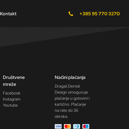
Kontakt
+385 95 770 3270
Društvene
Načini plaćanja
mreže
Dragaš Dental
Design omogućuje
Facebook
plaćanje u gotovini i
Instagram
kartično. Plaćanje
Youtube
na rate do 36
obroka.