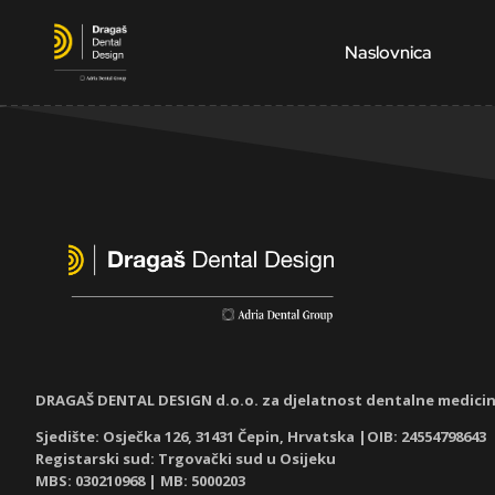
Naslovnica
DRAGAŠ DENTAL DESIGN d.o.o. za djelatnost dentalne medici
Sjedište: Osječka 126, 31431 Čepin, Hrvatska |OIB: 24554798643
Registarski sud: Trgovački sud u Osijeku
MBS: 030210968
| MB: 5000203