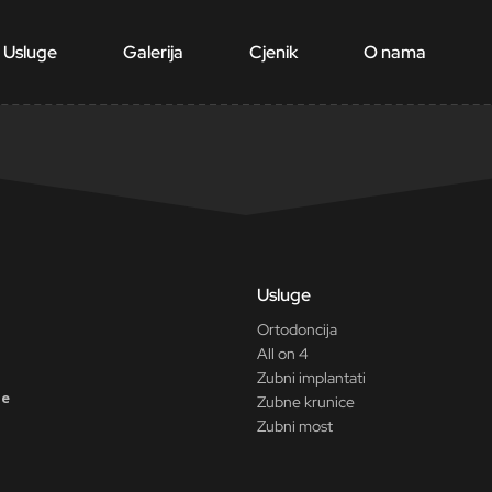
Usluge
Galerija
Cjenik
O nama
Usluge
Ortodoncija
All on 4
Zubni implantati
ne
Zubne krunice
Zubni most