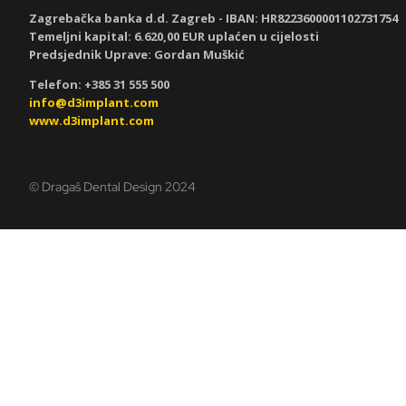
Zagrebačka banka d.d. Zagreb - IBAN:
HR8223600001102731754
Temeljni kapital: 6.620,00 EUR uplaćen u cijelosti
Predsjednik Uprave: Gordan Muškić
Telefon: +385 31 555 500
info@d3implant.com
www.d3implant.com
© Dragaš Dental Design 2024