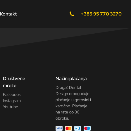
Kontakt
+385 95 770 3270
Društvene
Načini plaćanja
mreže
Dragaš Dental
Design omogućuje
Facebook
plaćanje u gotovini i
Instagram
kartično. Plaćanje
Youtube
na rate do 36
obroka.