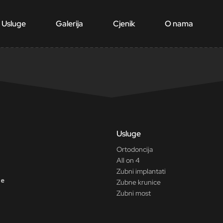
Usluge
Galerija
Cjenik
O nama
Usluge
Ortodoncija
All on 4
Zubni implantati
ne
Zubne krunice
Zubni most