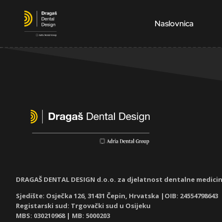
Naslovnica
DRAGAŠ DENTAL DESIGN d.o.o. za djelatnost dentalne medici
Sjedište: Osječka 126, 31431 Čepin, Hrvatska |OIB: 24554798643
Registarski sud: Trgovački sud u Osijeku
MBS: 030210968
| MB: 5000203