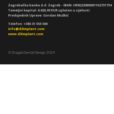
Zagrebačka banka d.d. Zagreb - IBAN:
HR8223600001102731754
Temeljni kapital: 6.620,00 EUR uplaćen u cijelosti
Predsjednik Uprave: Gordan Muškić
Telefon: +385 31 555 500
info@d3implant.com
www.d3implant.com
© Dragaš Dental Design 2024