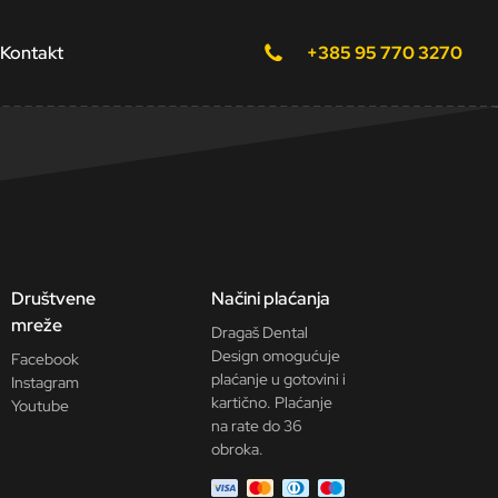
Kontakt
+385 95 770 3270
Društvene
Načini plaćanja
mreže
Dragaš Dental
Design omogućuje
Facebook
plaćanje u gotovini i
Instagram
kartično. Plaćanje
Youtube
na rate do 36
obroka.