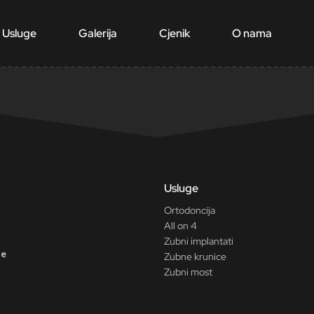
Usluge
Galerija
Cjenik
O nama
Usluge
Ortodoncija
All on 4
Zubni implantati
ne
Zubne krunice
Zubni most