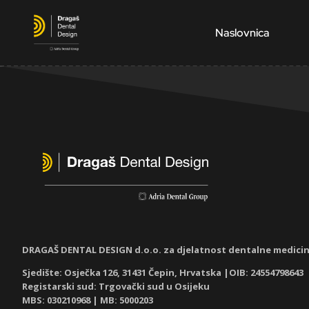
Naslovnica
DRAGAŠ DENTAL DESIGN d.o.o. za djelatnost dentalne medici
Sjedište: Osječka 126, 31431 Čepin, Hrvatska |OIB: 24554798643
Registarski sud: Trgovački sud u Osijeku
MBS: 030210968
| MB: 5000203