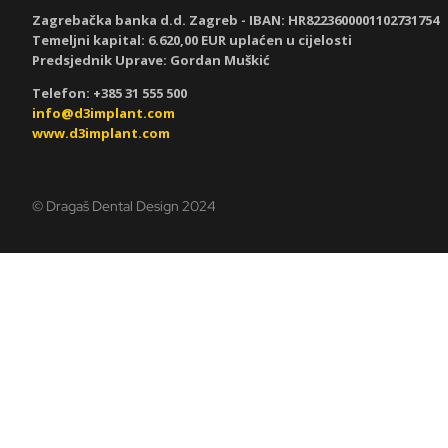
Zagrebačka banka d.d. Zagreb - IBAN:
HR8223600001102731754
Temeljni kapital: 6.620,00 EUR uplaćen u cijelosti
Predsjednik Uprave: Gordan Muškić
Telefon: +385 31 555 500
info@d3implant.com
www.d3implant.com
© Dragaš Dental Design 2024