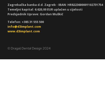
Zagrebačka banka d.d. Zagreb - IBAN:
HR8223600001102731754
Temeljni kapital: 6.620,00 EUR uplaćen u cijelosti
Predsjednik Uprave: Gordan Muškić
Telefon: +385 31 555 500
info@d3implant.com
www.d3implant.com
© Dragaš Dental Design 2024