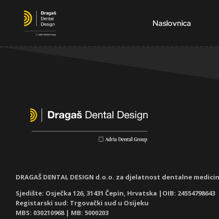
Naslovnica
DRAGAŠ DENTAL DESIGN d.o.o. za djelatnost dentalne medici
Sjedište: Osječka 126, 31431 Čepin, Hrvatska |OIB: 24554798643
Registarski sud: Trgovački sud u Osijeku
MBS: 030210968
| MB: 5000203