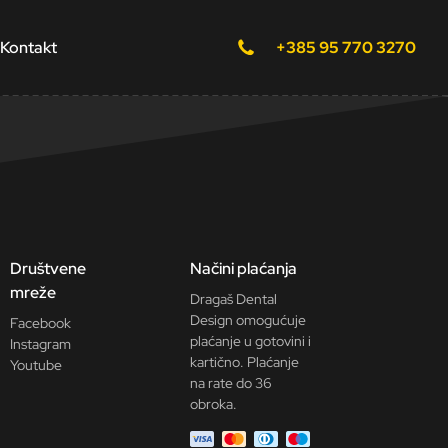
Kontakt
+385 95 770 3270
Društvene
Načini plaćanja
mreže
Dragaš Dental
Design omogućuje
Facebook
plaćanje u gotovini i
Instagram
kartično. Plaćanje
Youtube
na rate do 36
obroka.