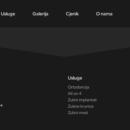
Usluge
Galerija
Cjenik
O nama
Usluge
Ortodoncija
All on 4
Zubni implantati
ne
Zubne krunice
Zubni most