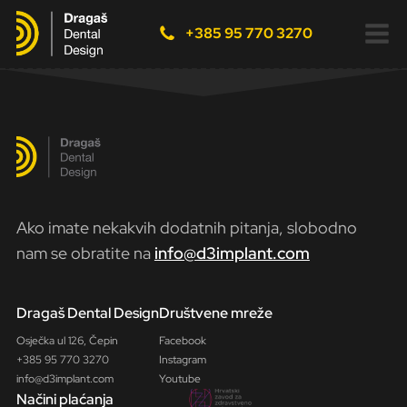
+385 95 770 3270
Ako imate nekakvih dodatnih pitanja, slobodno
nam se obratite na
info@d3implant.com
Dragaš Dental Design
Društvene mreže
Osječka ul 126, Čepin
Facebook
+385 95 770 3270
Instagram
info@d3implant.com
Youtube
Načini plaćanja