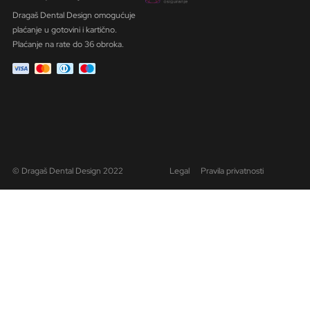
Dragaš Dental Design omogućuje
plaćanje u gotovini i kartično.
Plaćanje na rate do 36 obroka.
© Dragaš Dental Design 2022
Legal
Pravila privatnosti