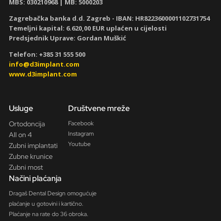
MBS: 030210968
| MB: 5000203
Zagrebačka banka d.d. Zagreb - IBAN:
HR8223600001102731754
Temeljni kapital: 6.620,00 EUR uplaćen u cijelosti
Predsjednik Uprave: Gordan Muškić
Telefon: +385 31 555 500
info@d3implant.com
www.d3implant.com
Usluge
Društvene mreže
Ortodoncija
Facebook
Instagram
All on 4
Youtube
Zubni implantati
Zubne krunice
Zubni most
Načini plaćanja
Dragaš Dental Design omogućuje
plaćanje u gotovini i kartično.
Plaćanje na rate do 36 obroka.