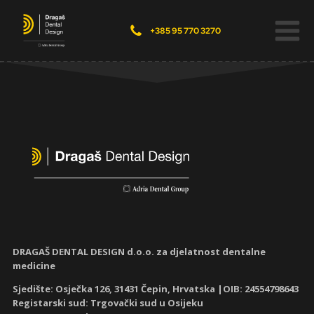
+385 95 770 3270
DRAGAŠ DENTAL DESIGN d.o.o. za djelatnost dentalne
medicine
Sjedište: Osječka 126, 31431 Čepin, Hrvatska |OIB: 24554798643
Registarski sud: Trgovački sud u Osijeku